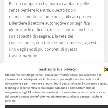
Per un comparto chiamato a cambiare pelle
senza perdere identità, questo tipo di
riconoscimento assume un significato preciso.
Difendere il settore automotive non significa
ignorarne le difficoltà, ma raccontare anche la
sua capacità di reagire. E la rete dei
concessionari, con tutte le sue complessità, resta
uno degli snodi più concreti di questa
trasformazione.
Informazioni utili
Gestisci la tua privacy
Utilizziamo tecnologie come i cookie per memorizzare e/o accedere alle
informazioni del dispositivo. Lo facciamo per migliorare l'esperienza di
sull’evento
navigazione e per mostrare annunci (non) personalizzati. Il consenso a quest
tecnologie ci consentirà di elaborare dati quali il comportamento di
navigazione o gli ID univoci su questo sito. Il mancato consenso o la revoca
del consenso possono influire negativamente su alcune caratteristiche e
funzioni.
I
Dealer Awards 2026
si terranno martedì 16