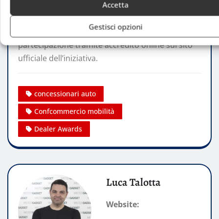
Accetta
giugno 2026 alle ore 17.00 a Palazzo Bovara, in
Corso Venezia a Milano. L’evento è riservato a
Gestisci opzioni
concessionari e rivenditori auto, con
partecipazione tramite accredito online sul sito
ufficiale dell’iniziativa.
concessionari auto
Confcommercio mobilità
Dealer Awards
Luca Talotta
Website: