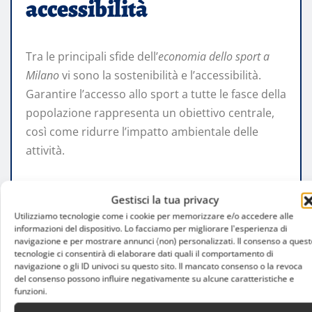
accessibilità
Tra le principali sfide dell’
economia dello sport a
Milano
vi sono la sostenibilità e l’accessibilità.
Garantire l’accesso allo sport a tutte le fasce della
popolazione rappresenta un obiettivo centrale,
così come ridurre l’impatto ambientale delle
attività.
Le politiche pubbliche e le iniziative private
Gestisci la tua privacy
stanno cercando di rispondere a queste
Utilizziamo tecnologie come i cookie per memorizzare e/o accedere alle
esigenze, promuovendo modelli più inclusivi e
informazioni del dispositivo. Lo facciamo per migliorare l'esperienza di
sostenibili.
navigazione e per mostrare annunci (non) personalizzati. Il consenso a quest
tecnologie ci consentirà di elaborare dati quali il comportamento di
navigazione o gli ID univoci su questo sito. Il mancato consenso o la revoca
Un settore in evoluzione
del consenso possono influire negativamente su alcune caratteristiche e
funzioni.