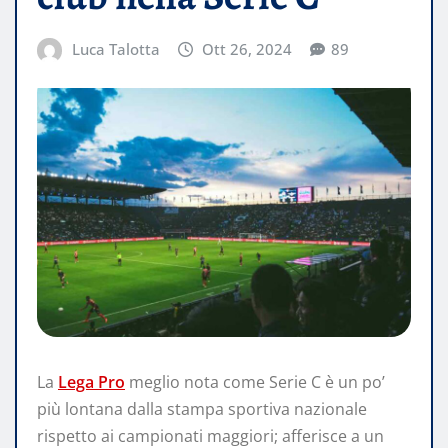
Luca Talotta
Ott 26, 2024
89
La
Lega Pro
meglio nota come Serie C è un po’
più lontana dalla stampa sportiva nazionale
rispetto ai campionati maggiori; afferisce a un