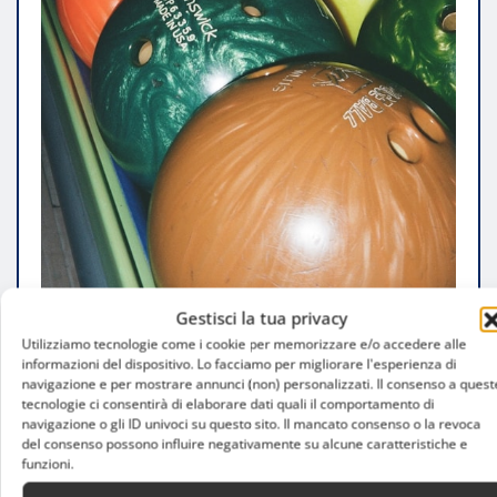
Gestisci la tua privacy
Utilizziamo tecnologie come i cookie per memorizzare e/o accedere alle
informazioni del dispositivo. Lo facciamo per migliorare l'esperienza di
FARE SPORT
UNCATEGORIZED
navigazione e per mostrare annunci (non) personalizzati. Il consenso a quest
tecnologie ci consentirà di elaborare dati quali il comportamento di
Bowling a Milano: Dove Giocare Fino a
navigazione o gli ID univoci su questo sito. Il mancato consenso o la revoca
del consenso possono influire negativamente su alcune caratteristiche e
Tardi e Divertirsi Con Gli Amici
funzioni.
Luca Talotta
Gen 22, 2026