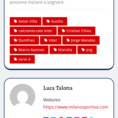
possono iniziare a sognare.
Aston Villa
Ausilio
calciomercato Inter
Cristian Chivu
Dumfries
Inter
Jorge Mendes
Marco Asensio
Marotta
psg
serie A
Luca Talotta
Website:
https://www.milanosportiva.com