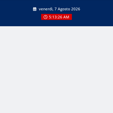
Skip
venerdì, 7 Agosto 2026
to
content
5:13:28 AM