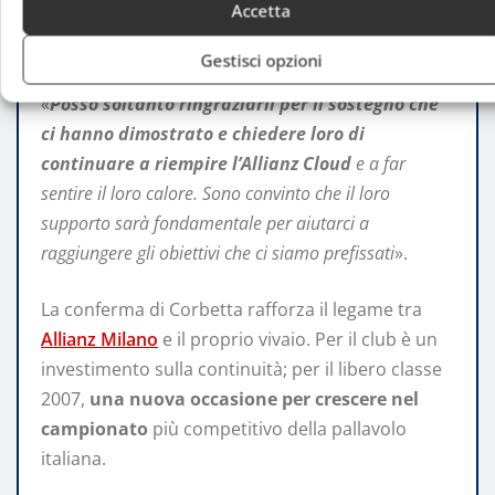
Accetta
pubblico biancorosso, invitandolo a continuare a
sostenere la squadra all’
Allianz Cloud
.
Gestisci opzioni
«
Posso soltanto ringraziarli per il sostegno che
ci hanno dimostrato e chiedere loro di
continuare a riempire l’Allianz Cloud
e a far
sentire il loro calore. Sono convinto che il loro
supporto sarà fondamentale per aiutarci a
raggiungere gli obiettivi che ci siamo prefissati
».
La conferma di Corbetta rafforza il legame tra
Allianz Milano
e il proprio vivaio. Per il club è un
investimento sulla continuità; per il libero classe
2007,
una nuova occasione per crescere nel
campionato
più competitivo della pallavolo
italiana.