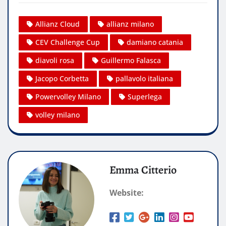
Allianz Cloud
allianz milano
CEV Challenge Cup
damiano catania
diavoli rosa
Guillermo Falasca
Jacopo Corbetta
pallavolo italiana
Powervolley Milano
Superlega
volley milano
Emma Citterio
Website: