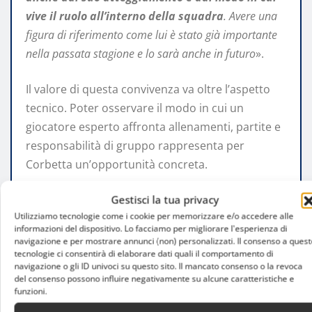
vive il ruolo all’interno della squadra
. Avere una
figura di riferimento come lui è stato già importante
nella passata stagione e lo sarà anche in futuro
».
Il valore di questa convivenza va oltre l’aspetto
tecnico. Poter osservare il modo in cui un
giocatore esperto affronta allenamenti, partite e
responsabilità di gruppo rappresenta per
Corbetta un’opportunità concreta.
L’Allianz Cloud e il
Gestisci la tua privacy
Utilizziamo tecnologie come i cookie per memorizzare e/o accedere alle
informazioni del dispositivo. Lo facciamo per migliorare l'esperienza di
sostegno dei tifosi
navigazione e per mostrare annunci (non) personalizzati. Il consenso a quest
tecnologie ci consentirà di elaborare dati quali il comportamento di
navigazione o gli ID univoci su questo sito. Il mancato consenso o la revoca
del consenso possono influire negativamente su alcune caratteristiche e
funzioni.
Il libero lecchese ha rivolto un pensiero anche al