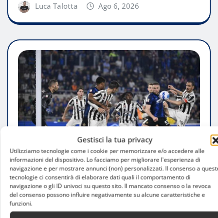
Luca Talotta
Ago 6, 2026
Gestisci la tua privacy
Utilizziamo tecnologie come i cookie per memorizzare e/o accedere alle
informazioni del dispositivo. Lo facciamo per migliorare l'esperienza di
navigazione e per mostrare annunci (non) personalizzati. Il consenso a quest
tecnologie ci consentirà di elaborare dati quali il comportamento di
navigazione o gli ID univoci su questo sito. Il mancato consenso o la revoca
ATTUALITÀ
del consenso possono influire negativamente su alcune caratteristiche e
Juventus-Inter in tv e streaming: dove
funzioni.