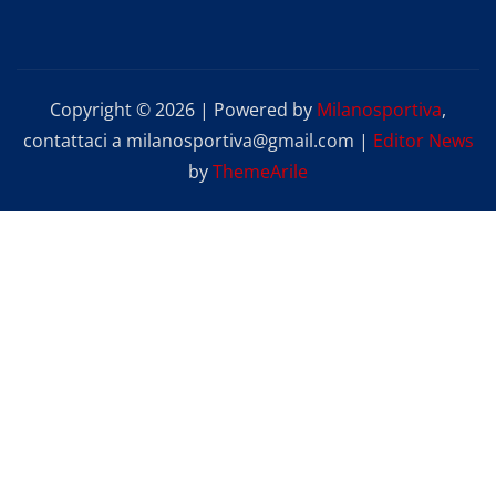
Copyright © 2026 | Powered by
Milanosportiva
,
contattaci a milanosportiva@gmail.com
|
Editor News
by
ThemeArile