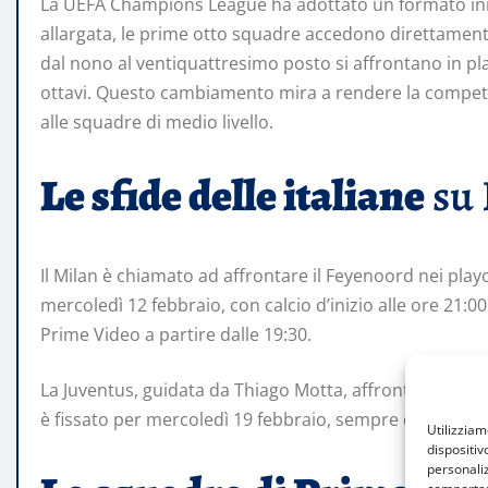
La UEFA Champions League ha adottato un formato inno
allargata, le prime otto squadre accedono direttamente a
dal nono al ventiquattresimo posto si affrontano in pla
ottavi. Questo cambiamento mira a rendere la competiz
alle squadre di medio livello.
Le sfide delle italiane
su 
Il Milan è chiamato ad affrontare il Feyenoord nei play
mercoledì 12 febbraio, con calcio d’inizio alle ore 21:00
Prime Video a partire dalle 19:30.
La Juventus, guidata da Thiago Motta, affronterà il PSV
è fissato per mercoledì 19 febbraio, sempre con inizio a
Utilizzia
dispositiv
personaliz