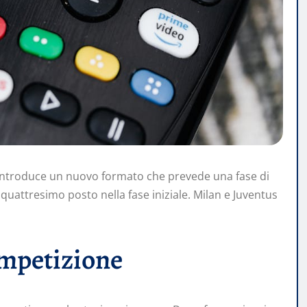
introduce un nuovo formato che prevede una fase di
ntiquattresimo posto nella fase iniziale. Milan e Juventus
ompetizione