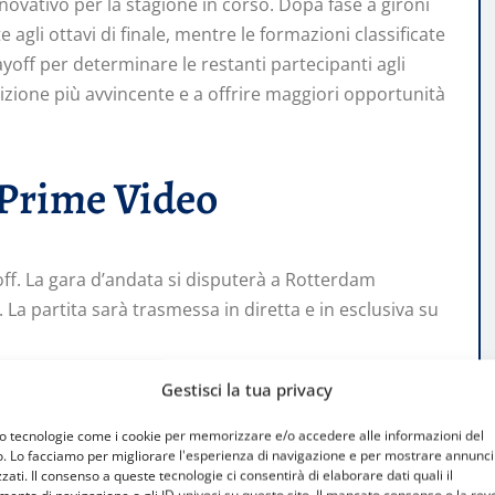
vativo per la stagione in corso. Dopa fase a gironi
gli ottavi di finale, mentre le formazioni classificate
yoff per determinare le restanti partecipanti agli
ione più avvincente e a offrire maggiori opportunità
Prime Video
off. La gara d’andata si disputerà a Rotterdam
. La partita sarà trasmessa in diretta e in esclusiva su
Gestisci la tua privacy
 Eindhoven nel match di ritorno dei playoff. L’incontro
lle 21:00 e copertura live su Prime Video dalle 19:30.
mo tecnologie come i cookie per memorizzare e/o accedere alle informazioni del
o. Lo facciamo per migliorare l'esperienza di navigazione e per mostrare annunci
zati. Il consenso a queste tecnologie ci consentirà di elaborare dati quali il