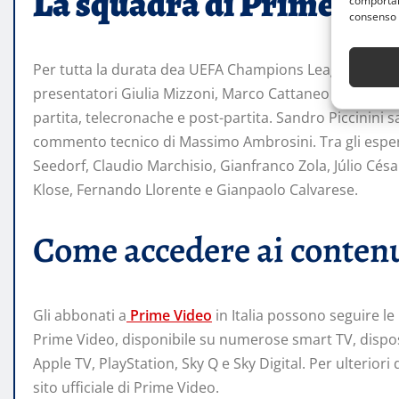
La squadra di Prime Vid
comportame
consenso 
Per tutta la durata dea UEFA Champions League, Prime 
presentatori Giulia Mizzoni, Marco Cattaneo e Alessia 
partita, telecronache e post-partita. Sandro Piccinini s
commento tecnico di Massimo Ambrosini. Tra gli espert
Seedorf, Claudio Marchisio, Gianfranco Zola, Júlio Cés
Klose, Fernando Llorente e Gianpaolo Calvarese.
Come accedere ai conten
Gli abbonati a
Prime Video
in Italia possono seguire l
Prime Video, disponibile su numerose smart TV, dispositi
Apple TV, PlayStation, Sky Q e Sky Digital. Per ulteriori d
sito ufficiale di Prime Video.