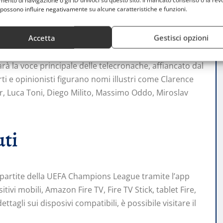
eo
nto di navigazione o gli ID univoci su questo sito. Il mancato consenso o la rev
possono influire negativamente su alcune caratteristiche e funzioni.
Accetta
Gestisci opzioni
Video offre una copertura completa degli eventi. I
Tarquinio guideranno gli spettatori attraverso pre-
arà la voce principale delle telecronache, affiancato dal
i e opinionisti figurano nomi illustri come Clarence
ar, Luca Toni, Diego Milito, Massimo Oddo, Miroslav
uti
e partite della UEFA Champions League tramite l’app
vi mobili, Amazon Fire TV, Fire TV Stick, tablet Fire,
ettagli sui disposivi compatibili, è possibile visitare il