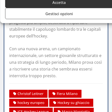
Accetta
L’impressione è che il Milano Hockey Club
Gestisci opzioni
rappresenti soltanto il primo tassello di un
progetto più ampio, destinato a riportare
stabilmente il capoluogo lombardo tra le capitali
europee dell’hockey.
Con una nuova arena, un campionato
internazionale, un settore giovanile strutturato e
una strategia di lungo periodo, Milano prova così
a riscrivere una storia che sembrava essersi
interrotta troppo presto.
Christof Leitner
Fiera Milano
hockey europeo
Hockey su ghiaccio
ICE Hockey League
Marco Margiotta