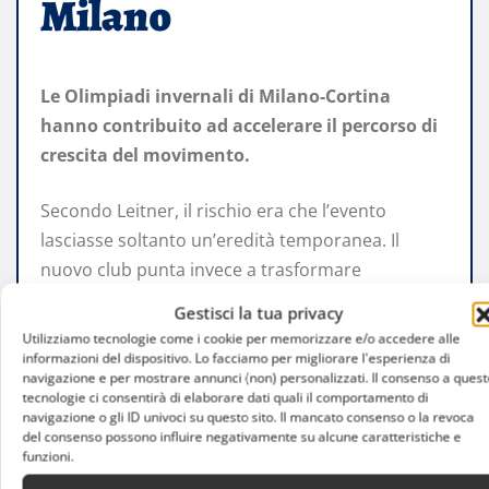
Milano
Le Olimpiadi invernali di Milano-Cortina
hanno contribuito ad accelerare il percorso di
crescita del movimento.
Secondo Leitner, il rischio era che l’evento
lasciasse soltanto un’eredità temporanea. Il
nuovo club punta invece a trasformare
quell’entusiasmo in qualcosa di concreto e
Gestisci la tua privacy
duraturo.
Utilizziamo tecnologie come i cookie per memorizzare e/o accedere alle
informazioni del dispositivo. Lo facciamo per migliorare l'esperienza di
navigazione e per mostrare annunci (non) personalizzati. Il consenso a quest
Non a caso Milano ospiterà anche i Campionati
tecnologie ci consentirà di elaborare dati quali il comportamento di
Mondiali femminili di hockey su ghiaccio del 2027,
navigazione o gli ID univoci su questo sito. Il mancato consenso o la revoca
del consenso possono influire negativamente su alcune caratteristiche e
ulteriore conferma della crescente centralità
funzioni.
della città nel panorama internazionale.