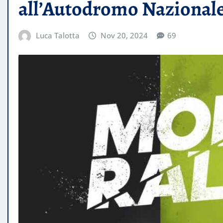
all’Autodromo Nazional
Luca Talotta
Nov 20, 2024
69