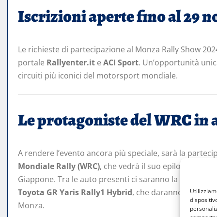
Iscrizioni aperte fino al 29
Le richieste di partecipazione al Monza Rally Show 202
portale
Rallyenter.it
e
ACI Sport
. Un’opportunità unic
circuiti più iconici del motorsport mondiale.
Le protagoniste del WRC in 
A rendere l’evento ancora più speciale, sarà la partec
Mondiale Rally (WRC)
, che vedrà il suo epilogo propri
Giappone. Tra le auto presenti ci saranno la
Hyundai i
Utilizzia
Toyota GR Yaris Rally1 Hybrid
, che daranno spettacolo
dispositiv
Monza.
personaliz