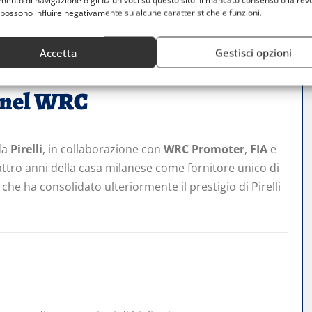
nto di navigazione o gli ID univoci su questo sito. Il mancato consenso o la rev
possono influire negativamente su alcune caratteristiche e funzioni.
 previsto per domenica pomeriggio sul rettilineo dei
una gara spettacolare e adrenalinica.
Accetta
Gestisci opzioni
i nel WRC
da
Pirelli
, in collaborazione con
WRC Promoter
,
FIA
e
uattro anni della casa milanese come fornitore unico di
he ha consolidato ulteriormente il prestigio di Pirelli