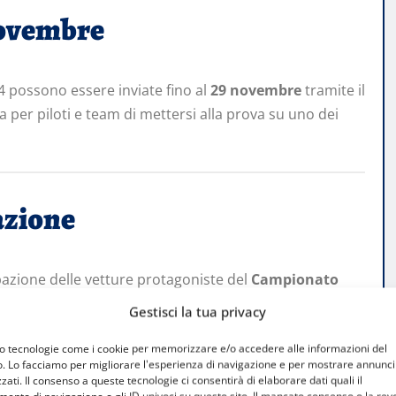
 novembre
4 possono essere inviate fino al
29 novembre
tramite il
a per piloti e team di mettersi alla prova su uno dei
azione
ipazione delle vetture protagoniste del
Campionato
o in questo fine settimana con il round finale in
Gestisci la tua privacy
20 N Rally1 Hybrid
, la
Ford Puma Rally1 Hybrid
e la
mo tecnologie come i cookie per memorizzare e/o accedere alle informazioni del
 per tre giorni sulle storiche curve del circuito di
o. Lo facciamo per migliorare l'esperienza di navigazione e per mostrare annunci
zati. Il consenso a queste tecnologie ci consentirà di elaborare dati quali il