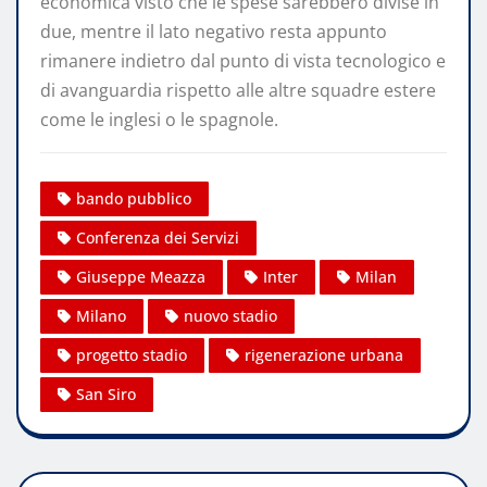
economica visto che le spese sarebbero divise in
due, mentre il lato negativo resta appunto
rimanere indietro dal punto di vista tecnologico e
di avanguardia rispetto alle altre squadre estere
come le inglesi o le spagnole.
bando pubblico
Conferenza dei Servizi
Giuseppe Meazza
Inter
Milan
Milano
nuovo stadio
progetto stadio
rigenerazione urbana
San Siro