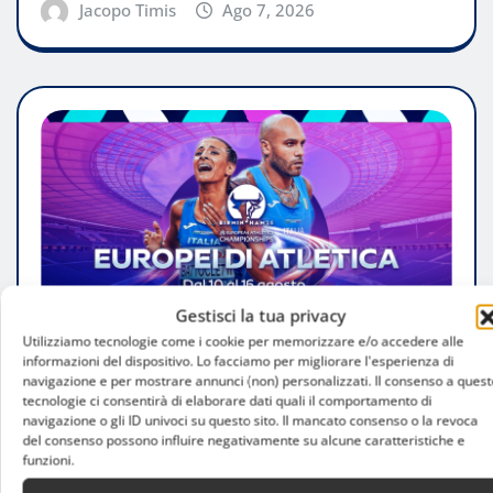
Jacopo Timis
Ago 7, 2026
Gestisci la tua privacy
Utilizziamo tecnologie come i cookie per memorizzare e/o accedere alle
informazioni del dispositivo. Lo facciamo per migliorare l'esperienza di
ATTUALITÀ
navigazione e per mostrare annunci (non) personalizzati. Il consenso a quest
tecnologie ci consentirà di elaborare dati quali il comportamento di
Europei di atletica di Birmingham in
navigazione o gli ID univoci su questo sito. Il mancato consenso o la revoca
del consenso possono influire negativamente su alcune caratteristiche e
diretta su Sky e NOW: sette giorni di
funzioni.
spettacolo con 132 azzurri