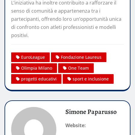
L’iniziativa ha inoltre contribuito a rafforzare il
senso di comunità e appartenenza tra i
partecipanti, offrendo loro un’opportunità unica
di confronto con atleti professionisti e modelli
positivi.
EuroLeague
Fondazione Laureus
Olimpia Milano
One Team
progetti educativi
sport e inclusione
Simone Paparusso
Website: