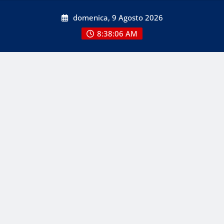
Skip
domenica, 9 Agosto 2026
to
content
8:38:08 AM