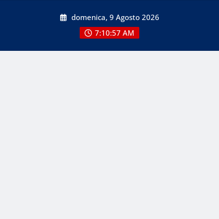
Skip
domenica, 9 Agosto 2026
to
content
7:10:59 AM