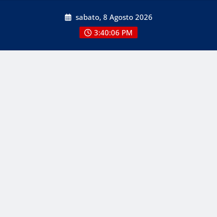
Skip
sabato, 8 Agosto 2026
to
content
3:40:08 PM