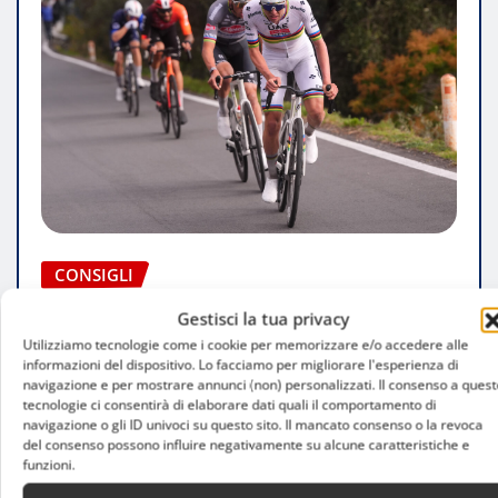
CONSIGLI
Attività Fisica Completa All’Aperto:
Gestisci la tua privacy
Benefici, Esercizi E Consigli Per
Utilizziamo tecnologie come i cookie per memorizzare e/o accedere alle
informazioni del dispositivo. Lo facciamo per migliorare l'esperienza di
Allenarsi Nella Natura
navigazione e per mostrare annunci (non) personalizzati. Il consenso a quest
tecnologie ci consentirà di elaborare dati quali il comportamento di
Christian Cenotti
Giu 7, 2026
navigazione o gli ID univoci su questo sito. Il mancato consenso o la revoca
del consenso possono influire negativamente su alcune caratteristiche e
funzioni.