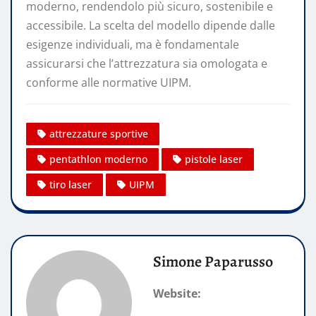
moderno, rendendolo più sicuro, sostenibile e
accessibile. La scelta del modello dipende dalle
esigenze individuali, ma è fondamentale
assicurarsi che l’attrezzatura sia omologata e
conforme alle normative UIPM.
attrezzature sportive
pentathlon moderno
pistole laser
tiro laser
UIPM
Simone Paparusso
Website: