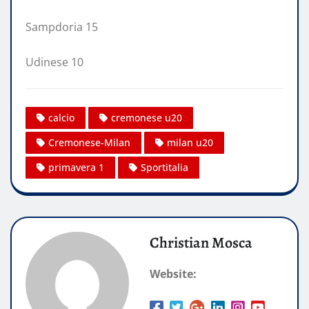
Sampdoria 15
Udinese 10
calcio
cremonese u20
Cremonese-Milan
milan u20
primavera 1
Sportitalia
Christian Mosca
Website: