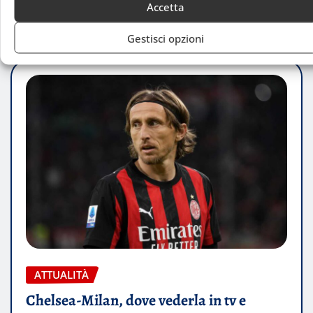
Accetta
Luca Talotta
Ago 7, 2026
Gestisci opzioni
ATTUALITÀ
Chelsea-Milan, dove vederla in tv e