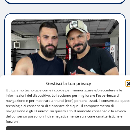
Gestisci la tua privacy
Utilizziamo tecnologie come i cookie per memorizzare e/o accedere alle
informazioni del dispositivo. Lo facciamo per migliorare l'esperienza di
navigazione e per mostrare annunci (non) personalizzati. Il consenso a quest
ATTUALITÀ
tecnologie ci consentirà di elaborare dati quali il comportamento di
navigazione o gli ID univoci su questo sito. Il mancato consenso o la revoca
Biagio Grimaldi riparte dal Francis
del consenso possono influire negativamente su alcune caratteristiche e
Boxing Team: ritorno sul ring a Milano
funzioni.