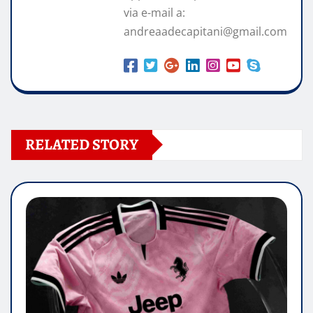
via e-mail a:
andreaadecapitani@gmail.com
RELATED STORY