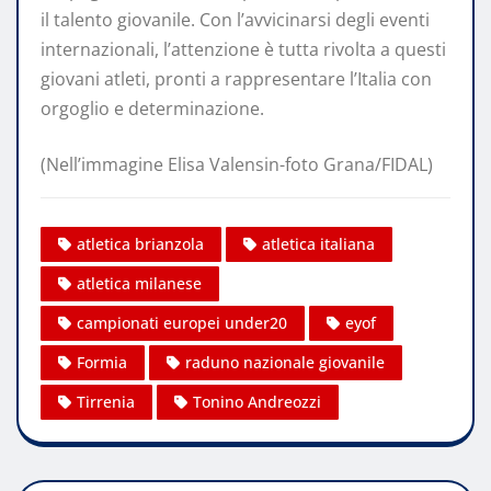
il talento giovanile. Con l’avvicinarsi degli eventi
internazionali, l’attenzione è tutta rivolta a questi
giovani atleti, pronti a rappresentare l’Italia con
orgoglio e determinazione.
(Nell’immagine Elisa Valensin-foto Grana/FIDAL)
atletica brianzola
atletica italiana
atletica milanese
campionati europei under20
eyof
Formia
raduno nazionale giovanile
Tirrenia
Tonino Andreozzi