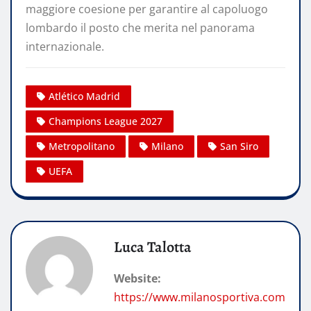
maggiore coesione per garantire al capoluogo
lombardo il posto che merita nel panorama
internazionale.
Atlético Madrid
Champions League 2027
Metropolitano
Milano
San Siro
UEFA
Luca Talotta
Website:
https://www.milanosportiva.com