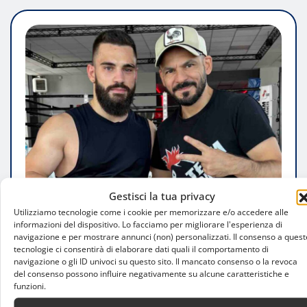
Gestisci la tua privacy
Utilizziamo tecnologie come i cookie per memorizzare e/o accedere alle
ATTUALITÀ
informazioni del dispositivo. Lo facciamo per migliorare l'esperienza di
navigazione e per mostrare annunci (non) personalizzati. Il consenso a quest
Biagio Grimaldi riparte dal Francis
tecnologie ci consentirà di elaborare dati quali il comportamento di
navigazione o gli ID univoci su questo sito. Il mancato consenso o la revoca
Boxing Team: ritorno sul ring a Milano
del consenso possono influire negativamente su alcune caratteristiche e
funzioni.
Luca Talotta
Ago 7, 2026