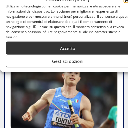
Ciclismo su strada in Lombardia, perché
Utilizziamo tecnologie come i cookie per memorizzare e/o accedere alle
la regione resta il paradiso delle due
informazioni del dispositivo. Lo facciamo per migliorare l'esperienza di
navigazione e per mostrare annunci (non) personalizzati. Il consenso a quest
ruote
tecnologie ci consentirà di elaborare dati quali il comportamento di
navigazione o gli ID univoci su questo sito. Il mancato consenso o la revoca
Stefano Ingraldo
Ago 5, 2026
del consenso possono influire negativamente su alcune caratteristiche e
funzioni.
Accetta
Gestisci opzioni