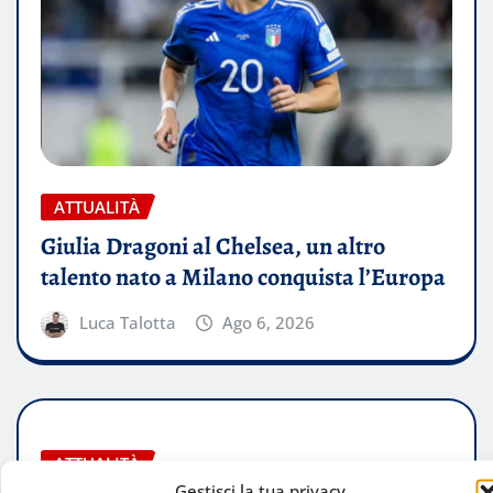
ATTUALITÀ
Giulia Dragoni al Chelsea, un altro
talento nato a Milano conquista l’Europa
Luca Talotta
Ago 6, 2026
ATTUALITÀ
Gestisci la tua privacy