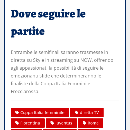
Dove seguire le
partite
Entrambe le semifinali saranno trasmesse in
diretta su Sky e in streaming su NOW, offrendo
agli appassionati la possibilità di seguire le
emozionanti sfide che determineranno le
finaliste della Coppa Italia Femminile
Frecciarossa.​
Coppa Italia femminile
diretta TV
Fiorentina
Juventus
Roma