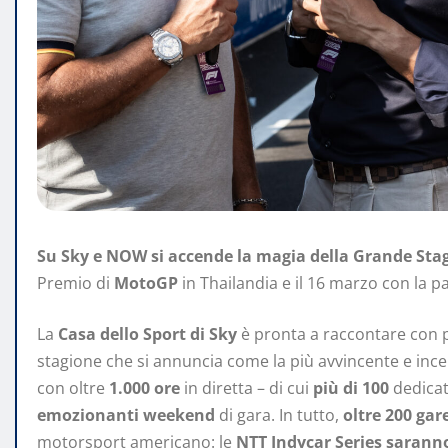
Su Sky e NOW si accende la magia della Grande Sta
Premio di
MotoGP
in Thailandia e il 16 marzo con la p
La
Casa dello Sport di Sky
è pronta a raccontare con p
stagione che si annuncia come la più avvincente e inc
con oltre
1.000 ore
in diretta – di cui
più di 100
dedicat
emozionanti weekend
di gara. In tutto,
oltre
200 gar
motorsport americano: le
NTT Indycar Series saranno