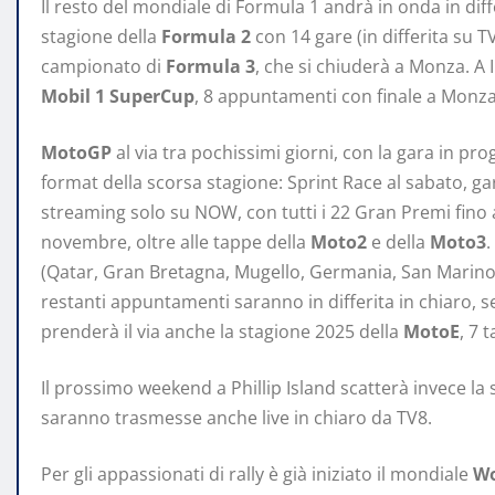
Il resto del mondiale di Formula 1 andrà in onda in dif
stagione della
Formula 2
con 14 gare (in differita su T
campionato di
Formula 3
, che si chiuderà a Monza. A
Mobil 1 SuperCup
, 8 appuntamenti con finale a Monza
MotoGP
al via tra pochissimi giorni, con la gara in p
format della scorsa stagione: Sprint Race al sabato, gar
streaming solo su NOW, con tutti i 22 Gran Premi fino 
novembre, oltre alle tappe della
Moto2
e della
Moto3
.
(Qatar, Gran Bretagna, Mugello, Germania, San Marino e
restanti appuntamenti saranno in differita in chiaro, s
prenderà il via anche la stagione 2025 della
MotoE
, 7 
Il prossimo weekend a Phillip Island scatterà invece la
saranno trasmesse anche live in chiaro da TV8.
Per gli appassionati di rally è già iniziato il mondiale
Wo