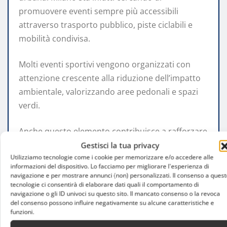
promuovere eventi sempre più accessibili
attraverso trasporto pubblico, piste ciclabili e
mobilità condivisa.
Molti eventi sportivi vengono organizzati con
attenzione crescente alla riduzione dell’impatto
ambientale, valorizzando aree pedonali e spazi
verdi.
Anche questo elemento contribuisce a rafforzare
l’immagine internazionale della città, soprattutto
Gestisci la tua privacy
Utilizziamo tecnologie come i cookie per memorizzare e/o accedere alle
nei confronti di un turismo più giovane e attento
informazioni del dispositivo. Lo facciamo per migliorare l'esperienza di
ai temi ambientali.
navigazione e per mostrare annunci (non) personalizzati. Il consenso a quest
tecnologie ci consentirà di elaborare dati quali il comportamento di
navigazione o gli ID univoci su questo sito. Il mancato consenso o la revoca
Lo sport come motore
del consenso possono influire negativamente su alcune caratteristiche e
funzioni.