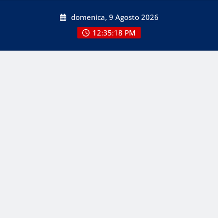
Skip
domenica, 9 Agosto 2026
to
content
12:35:19 PM