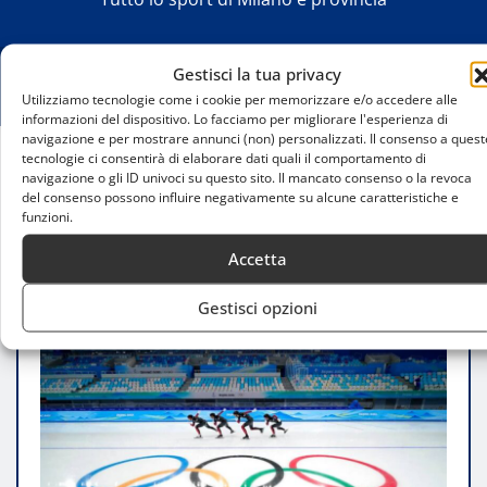
Gestisci la tua privacy
Utilizziamo tecnologie come i cookie per memorizzare e/o accedere alle
informazioni del dispositivo. Lo facciamo per migliorare l'esperienza di
navigazione e per mostrare annunci (non) personalizzati. Il consenso a quest
tecnologie ci consentirà di elaborare dati quali il comportamento di
navigazione o gli ID univoci su questo sito. Il mancato consenso o la revoca
Home
del consenso possono influire negativamente su alcune caratteristiche e
Milano Cortina 2026: con i biglietti in vendita
funzioni.
esplodono le ricerche su Airbnb
Accetta
Gestisci opzioni