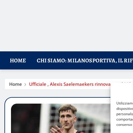
HOME
CHI SIAMO: MILANOSPORTIVA, IL RI
Home
Ufficiale , Alexis Saelemaekers rinnova con il Mil
Utilizzia
dispositiv
personaliz
comportame
consenso 