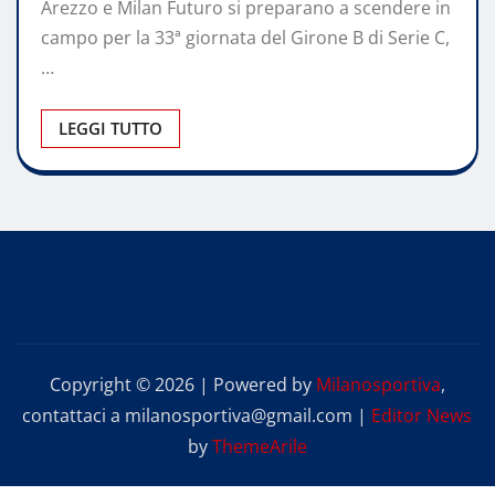
Arezzo e Milan Futuro si preparano a scendere in
campo per la 33ª giornata del Girone B di Serie C,
…
LEGGI TUTTO
Copyright © 2026 | Powered by
Milanosportiva
,
contattaci a milanosportiva@gmail.com
|
Editor News
by
ThemeArile