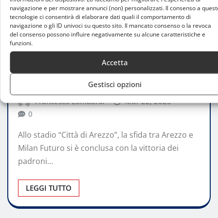
navigazione e per mostrare annunci (non) personalizzati. Il consenso a quest
tecnologie ci consentirà di elaborare dati quali il comportamento di
navigazione o gli ID univoci su questo sito. Il mancato consenso o la revoca
del consenso possono influire negativamente su alcune caratteristiche e
ATTUALITÀ
funzioni.
Arezzo-Milan Futuro 1-0: i rossoneri
Accetta
perdono ancora, Pattarello segna un gol
spettacolare
Gestisci opzioni
Francesco Lombardi
Mar 22, 2025
0
Allo stadio “Città di Arezzo”, la sfida tra Arezzo e
Milan Futuro si è conclusa con la vittoria dei
padroni…
LEGGI TUTTO