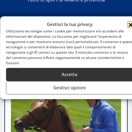
Gestisci la tua privacy
Utilizziamo tecnologie come i cookie per memorizzare e/o accedere alle
informazioni del dispositivo. Lo facciamo per migliorare l'esperienza di
navigazione e per mostrare annunci (non) personalizzati. Il consenso a quest
tecnologie ci consentirà di elaborare dati quali il comportamento di
Home
navigazione o gli ID univoci su questo sito. Il mancato consenso o la revoca
Frankie Dettori in bancarotta: la leggenda
del consenso possono influire negativamente su alcune caratteristiche e
dell’ippica travolta dai debiti fiscali
funzioni.
Accetta
Gestisci opzioni