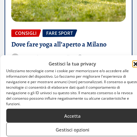
CONSIGLI
FARE SPORT
Dove fare yoga all’aperto a Milano
Samuele Impagnatiello
Dic 9, 2025
Gestisci la tua privacy
0
Utilizziamo tecnologie come i cookie per memorizzare e/o accedere alle
informazioni del dispositivo. Lo facciamo per migliorare l'esperienza di
Scopri i migliori parchi e iniziative per praticare
navigazione e per mostrare annunci (non) personalizzati. Il consenso a quest
yoga all’aperto a Milano: benessere, natura e
tecnologie ci consentirà di elaborare dati quali il comportamento di
navigazione o gli ID univoci su questo sito. Il mancato consenso o la revoca
armonia nel cuore della città.…
del consenso possono influire negativamente su alcune caratteristiche e
funzioni.
LEGGI TUTTO
Accetta
Gestisci opzioni