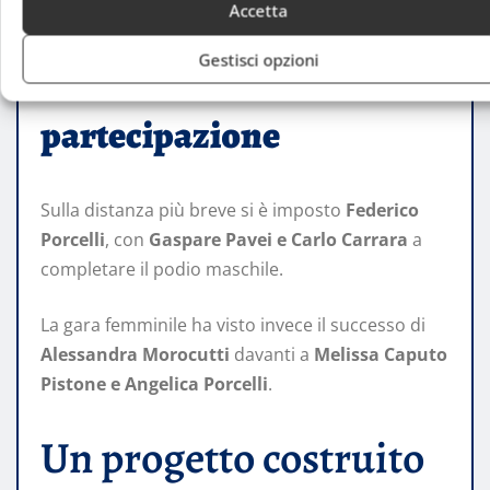
davanti a
Sofia Pietrogrande e Marta Paniconi
.
Accetta
Gestisci opzioni
La 6,2 km tra velocità e
partecipazione
Sulla distanza più breve si è imposto
Federico
Porcelli
, con
Gaspare Pavei e Carlo Carrara
a
completare il podio maschile.
La gara femminile ha visto invece il successo di
Alessandra Morocutti
davanti a
Melissa Caputo
Pistone e Angelica Porcelli
.
Un progetto costruito