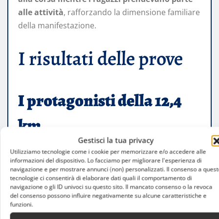
alle attività
, rafforzando la dimensione familiare
della manifestazione.
I risultati delle prove
I protagonisti della 12,4
km
Gestisci la tua privacy
Utilizziamo tecnologie come i cookie per memorizzare e/o accedere alle
Nella prova più lunga, il primo a tagliare il
informazioni del dispositivo. Lo facciamo per migliorare l'esperienza di
navigazione e per mostrare annunci (non) personalizzati. Il consenso a quest
traguardo è stato
Alessio Mainetti
, seguito da
tecnologie ci consentirà di elaborare dati quali il comportamento di
Giacomo Talamazzini e Nicolò Plona
.
navigazione o gli ID univoci su questo sito. Il mancato consenso o la revoca
del consenso possono influire negativamente su alcune caratteristiche e
funzioni.
Tra le donne, la vittoria è andata a
Elsa Franchi