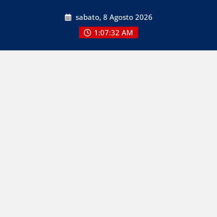
Skip
sabato, 8 Agosto 2026
to
content
1:07:32 AM