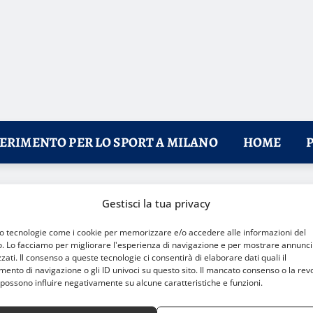
FERIMENTO PER LO SPORT A MILANO
HOME
io a Milano durante le Olimpiadi Invernali 2026
Gestisci la tua privacy
mo tecnologie come i cookie per memorizzare e/o accedere alle informazioni del
o. Lo facciamo per migliorare l'esperienza di navigazione e per mostrare annunci
zati. Il consenso a queste tecnologie ci consentirà di elaborare dati quali il
nto di navigazione o gli ID univoci su questo sito. Il mancato consenso o la rev
possono influire negativamente su alcune caratteristiche e funzioni.