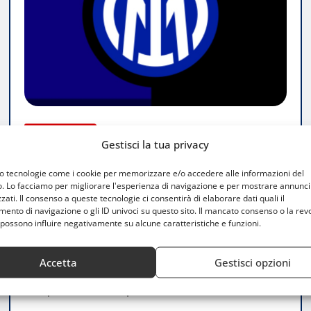
ATTUALITÀ
Gestisci la tua privacy
Inter-Lazio 2-2: Pedro gela San Siro e
frena la corsa scudetto dei nerazzurri
mo tecnologie come i cookie per memorizzare e/o accedere alle informazioni del
o. Lo facciamo per migliorare l'esperienza di navigazione e per mostrare annunci
zati. Il consenso a queste tecnologie ci consentirà di elaborare dati quali il
Francesco Lombardi
Mag 18, 2025
nto di navigazione o gli ID univoci su questo sito. Il mancato consenso o la rev
0
possono influire negativamente su alcune caratteristiche e funzioni.
Pareggio amaro per l’Inter che, nonostante due
Accetta
Gestisci opzioni
vantaggi, si fa raggiungere dalla Lazio e vede
complicarsi la lotta per il…