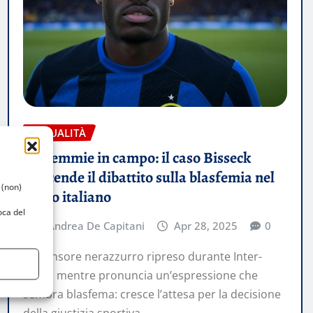
ATTUALITÀ
Bestemmie in campo: il caso Bisseck
riaccende il dibattito sulla blasfemia nel
 (non)
calcio italiano
oca del
Andrea De Capitani
Apr 28, 2025
0
Il difensore nerazzurro ripreso durante Inter-
Roma mentre pronuncia un’espressione che
sembra blasfema: cresce l’attesa per la decisione
della giustizia sportiva.…