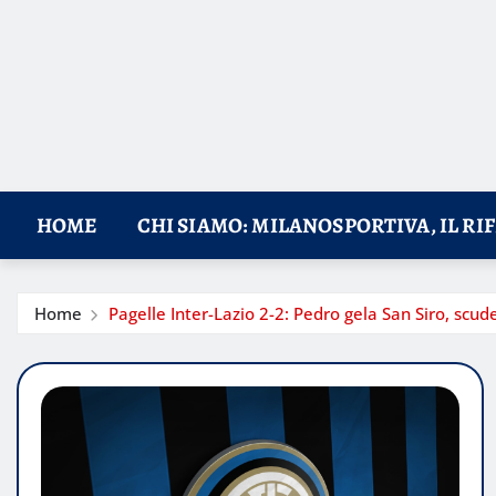
HOME
CHI SIAMO: MILANOSPORTIVA, IL RI
Home
Pagelle Inter-Lazio 2-2: Pedro gela San Siro, scude