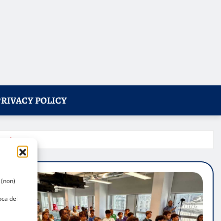
PRIVACY POLICY
mani
 (non)
oca del