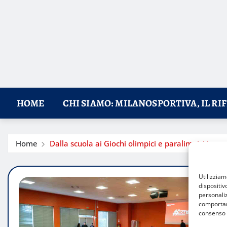
HOME
CHI SIAMO: MILANOSPORTIVA, IL RI
Home
Dalla scuola ai Giochi olimpici e paralimpici inve
Utilizzia
dispositiv
personaliz
comportame
consenso 