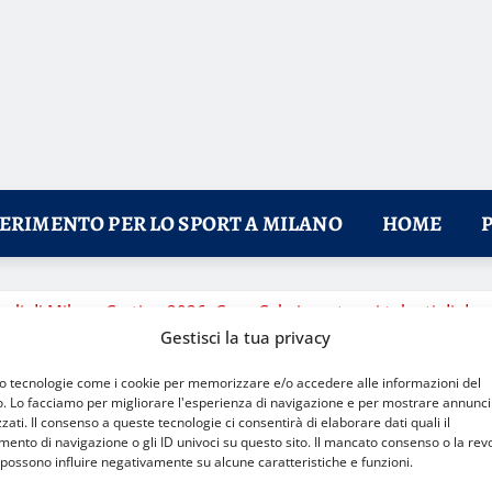
FERIMENTO PER LO SPORT A MILANO
HOME
rnali di Milano Cortina 2026: Coca-Cola investe sui talenti di do
Gestisci la tua privacy
mo tecnologie come i cookie per memorizzare e/o accedere alle informazioni del
o. Lo facciamo per migliorare l'esperienza di navigazione e per mostrare annunci
zati. Il consenso a queste tecnologie ci consentirà di elaborare dati quali il
nto di navigazione o gli ID univoci su questo sito. Il mancato consenso o la rev
possono influire negativamente su alcune caratteristiche e funzioni.