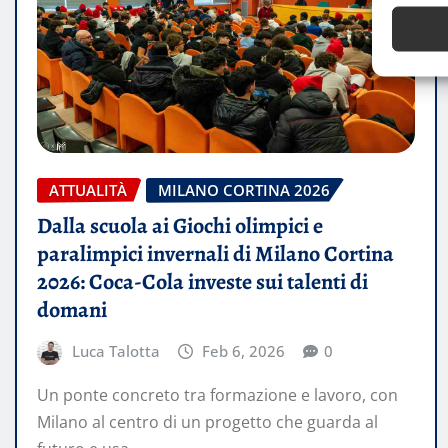
ATTUALITÀ
MILANO CORTINA 2026
Dalla scuola ai Giochi olimpici e
paralimpici invernali di Milano Cortina
2026: Coca-Cola investe sui talenti di
domani
Luca Talotta
Feb 6, 2026
0
Un ponte concreto tra formazione e lavoro, con
Milano al centro di un progetto che guarda al