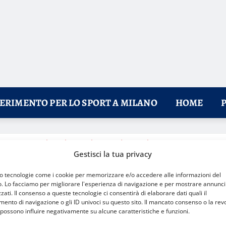
FERIMENTO PER LO SPORT A MILANO
HOME
na 2026: al via il tour “Il Cuore dei Giochi”
Gestisci la tua privacy
mo tecnologie come i cookie per memorizzare e/o accedere alle informazioni del
o. Lo facciamo per migliorare l'esperienza di navigazione e per mostrare annunci
zati. Il consenso a queste tecnologie ci consentirà di elaborare dati quali il
nto di navigazione o gli ID univoci su questo sito. Il mancato consenso o la rev
possono influire negativamente su alcune caratteristiche e funzioni.