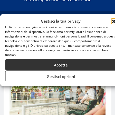
Gestisci la tua privacy
Utilizziamo tecnologie come i cookie per memorizzare e/o accedere alle
informazioni del dispositivo. Lo facciamo per migliorare l'esperienza di
navigazione e per mostrare annunci (non) personalizzati. Il consenso a quest
tecnologie ci consentirà di elaborare dati quali il comportamento di
Home
navigazione o gli ID univoci su questo sito. Il mancato consenso o la revoca
Il Pallino d’Oro 2025: l’eccellenza del boccismo
del consenso possono influire negativamente su alcune caratteristiche e
internazionale arriva a Budrione
funzioni.
Accetta
Gestisci opzioni