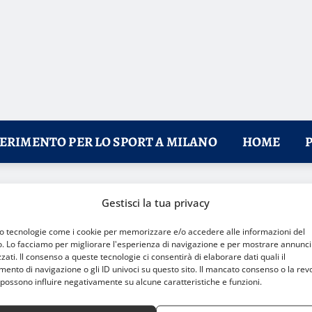
FERIMENTO PER LO SPORT A MILANO
HOME
lie Jean King Cup arrivano a Milano
Gestisci la tua privacy
mo tecnologie come i cookie per memorizzare e/o accedere alle informazioni del
o. Lo facciamo per migliorare l'esperienza di navigazione e per mostrare annunci
zati. Il consenso a queste tecnologie ci consentirà di elaborare dati quali il
nto di navigazione o gli ID univoci su questo sito. Il mancato consenso o la rev
possono influire negativamente su alcune caratteristiche e funzioni.