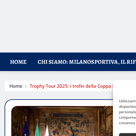
HOME
CHI SIAMO: MILANOSPORTIVA, IL RI
Home
Trophy Tour 2025: i trofei della Coppa Davis e Bil
Utilizzia
dispositiv
personaliz
comportame
consenso 