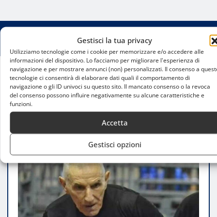
Gestisci la tua privacy
Utilizziamo tecnologie come i cookie per memorizzare e/o accedere alle
informazioni del dispositivo. Lo facciamo per migliorare l'esperienza di
navigazione e per mostrare annunci (non) personalizzati. Il consenso a quest
tecnologie ci consentirà di elaborare dati quali il comportamento di
Home
navigazione o gli ID univoci su questo sito. Il mancato consenso o la revoca
Tennistavolo in lutto: l’addio a Flavio “Il King”
del consenso possono influire negativamente su alcune caratteristiche e
Maietti, leggenda dello sport milanese
funzioni.
Accetta
Gestisci opzioni