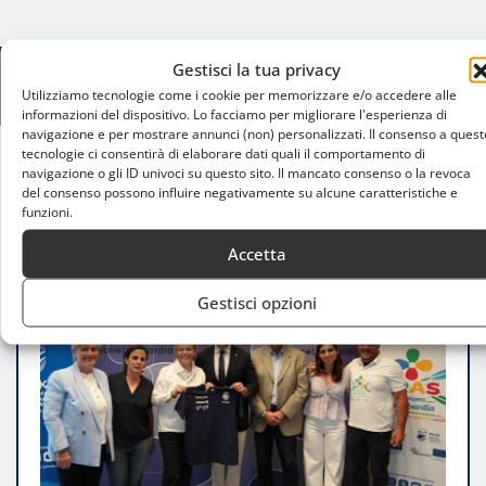
Gestisci la tua privacy
Utilizziamo tecnologie come i cookie per memorizzare e/o accedere alle
informazioni del dispositivo. Lo facciamo per migliorare l'esperienza di
navigazione e per mostrare annunci (non) personalizzati. Il consenso a quest
tecnologie ci consentirà di elaborare dati quali il comportamento di
navigazione o gli ID univoci su questo sito. Il mancato consenso o la revoca
Home
del consenso possono influire negativamente su alcune caratteristiche e
Pagaiamo in Lombardia, E.R.A.S. 2026 unisce sport
funzioni.
di pagaia, ambiente e inclusione
Accetta
Gestisci opzioni