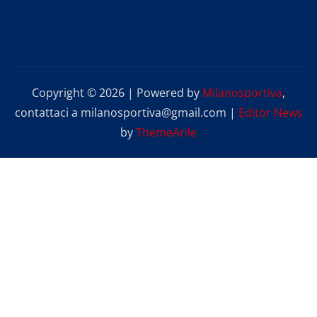
Copyright © 2026 | Powered by
Milanosportiva
,
contattaci a milanosportiva@gmail.com
|
Editor News
by
ThemeArile