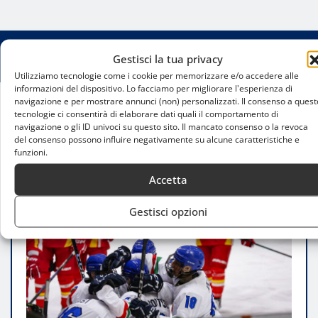
Gestisci la tua privacy
Utilizziamo tecnologie come i cookie per memorizzare e/o accedere alle
informazioni del dispositivo. Lo facciamo per migliorare l'esperienza di
navigazione e per mostrare annunci (non) personalizzati. Il consenso a quest
tecnologie ci consentirà di elaborare dati quali il comportamento di
Home
navigazione o gli ID univoci su questo sito. Il mancato consenso o la revoca
Italia U18 inarrestabile: battuta anche la Cina,
del consenso possono influire negativamente su alcune caratteristiche e
sabato la sfida decisiva per la promozione
funzioni.
Accetta
Gestisci opzioni