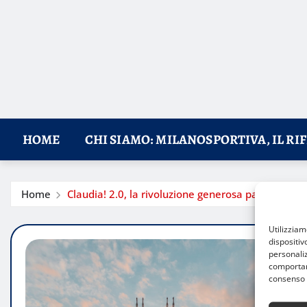
HOME
CHI SIAMO: MILANOSPORTIVA, IL RI
Home
Claudia! 2.0, la rivoluzione generosa parte da Mi
Utilizzia
dispositiv
personaliz
comportame
consenso 