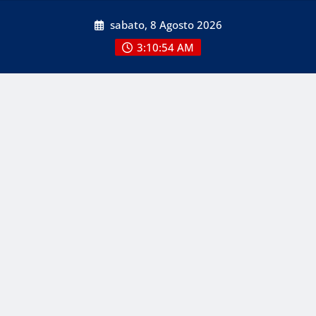
Skip
sabato, 8 Agosto 2026
to
content
3:10:54 AM