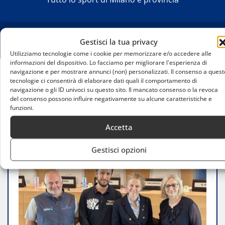
Gestisci la tua privacy
Utilizziamo tecnologie come i cookie per memorizzare e/o accedere alle
informazioni del dispositivo. Lo facciamo per migliorare l'esperienza di
navigazione e per mostrare annunci (non) personalizzati. Il consenso a quest
tecnologie ci consentirà di elaborare dati quali il comportamento di
Home
navigazione o gli ID univoci su questo sito. Il mancato consenso o la revoca
Trofeo Claudio 2025: a Campione del Garda vela,
del consenso possono influire negativamente su alcune caratteristiche e
giovani e valori in ricordo di Claudio Brighenti
funzioni.
Accetta
Gestisci opzioni