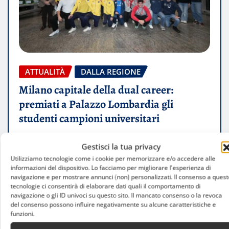
ATTUALITÀ
DALLA REGIONE
Milano capitale della dual career:
premiati a Palazzo Lombardia gli
studenti campioni universitari
Luca Talotta
Gen 18, 2026
0
Gestisci la tua privacy
Utilizziamo tecnologie come i cookie per memorizzare e/o accedere alle
Studio, sport e merito si incontrano a Milano,
informazioni del dispositivo. Lo facciamo per migliorare l'esperienza di
dove Regione Lombardia ha celebrato i giovani
navigazione e per mostrare annunci (non) personalizzati. Il consenso a quest
tecnologie ci consentirà di elaborare dati quali il comportamento di
universitari che hanno conquistato l’oro…
navigazione o gli ID univoci su questo sito. Il mancato consenso o la revoca
del consenso possono influire negativamente su alcune caratteristiche e
funzioni.
LEGGI TUTTO