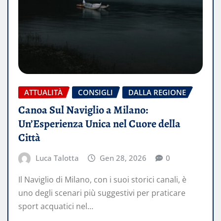
ATTUALITÀ
CONSIGLI
DALLA REGIONE
Canoa Sul Naviglio a Milano:
Un’Esperienza Unica nel Cuore della
Città
Luca Talotta
Gen 28, 2026
0
Il Naviglio di Milano, con i suoi storici canali, è
uno degli scenari più suggestivi per praticare
sport acquatici nel…