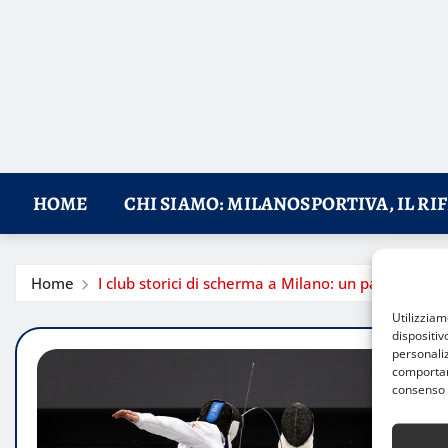
HOME
CHI SIAMO: MILANOSPORTIVA, IL RI
Home
I club storici di scherma a Milano: un patrimonio d
Utilizzia
dispositiv
personaliz
comportame
consenso 