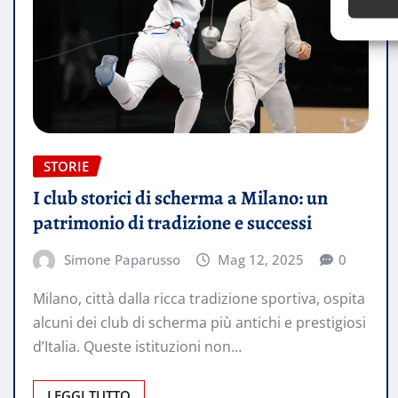
STORIE
I club storici di scherma a Milano: un
patrimonio di tradizione e successi
Simone Paparusso
Mag 12, 2025
0
Milano, città dalla ricca tradizione sportiva, ospita
alcuni dei club di scherma più antichi e prestigiosi
d’Italia. Queste istituzioni non…
LEGGI TUTTO