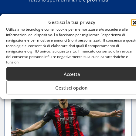
Gestisci la tua privacy
Utilizziamo tecnologie come i cookie per memorizzare e/o accedere alle
informazioni del dispositivo. Lo facciamo per migliorare l'esperienza di
navigazione e per mostrare annunci (non) personalizzati. Il consenso a quest
tecnologie ci consentirà di elaborare dati quali il comportamento di
Home
navigazione o gli ID univoci su questo sito. Il mancato consenso o la revoca
Zlatan Ibrahimovic riappare a Napoli dopo un
del consenso possono influire negativamente su alcune caratteristiche e
funzioni.
periodo di malattia
Accetta
Gestisci opzioni