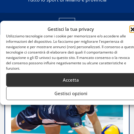
Gestisci la tua privacy
Utilizziamo tecnologie come i cookie per memorizzare e/o accedere alle
informazioni del dispositivo. Lo facciamo per migliorare l'esperienza di
navigazione e per mostrare annunci (non) personalizzati. Il consenso a quest
Home
tecnologie ci consentirà di elaborare dati quali il comportamento di
Filippo Bartolucci sbarca a Milano: il miglior
navigazione o gli ID univoci su questo sito. Il mancato consenso o la revoca
centrale della Serie A2 pronto per la SuperLega
del consenso possono influire negativamente su alcune caratteristiche e
funzioni.
Accetta
Gestisci opzioni