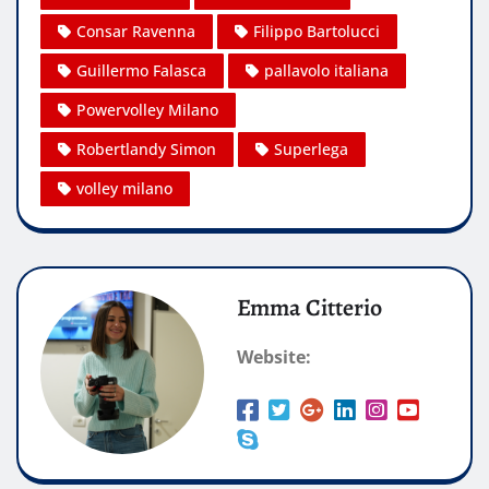
Consar Ravenna
Filippo Bartolucci
Guillermo Falasca
pallavolo italiana
Powervolley Milano
Robertlandy Simon
Superlega
volley milano
Emma Citterio
Website: