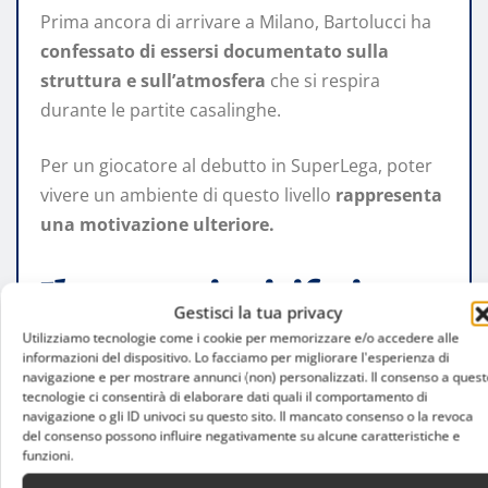
Prima ancora di arrivare a Milano, Bartolucci ha
confessato di essersi documentato sulla
struttura e sull’atmosfera
che si respira
durante le partite casalinghe.
Per un giocatore al debutto in SuperLega, poter
vivere un ambiente di questo livello
rappresenta
una motivazione ulteriore.
Il messaggio ai tifosi
Gestisci la tua privacy
Utilizziamo tecnologie come i cookie per memorizzare e/o accedere alle
informazioni del dispositivo. Lo facciamo per migliorare l'esperienza di
Bartolucci ha voluto rivolgere subito un pensiero
navigazione e per mostrare annunci (non) personalizzati. Il consenso a quest
ai sostenitori milanesi.
tecnologie ci consentirà di elaborare dati quali il comportamento di
navigazione o gli ID univoci su questo sito. Il mancato consenso o la revoca
del consenso possono influire negativamente su alcune caratteristiche e
«
Sono davvero felice di entrare a far parte di questa
funzioni.
squadra.
Faremo tutto il possibile per costruire