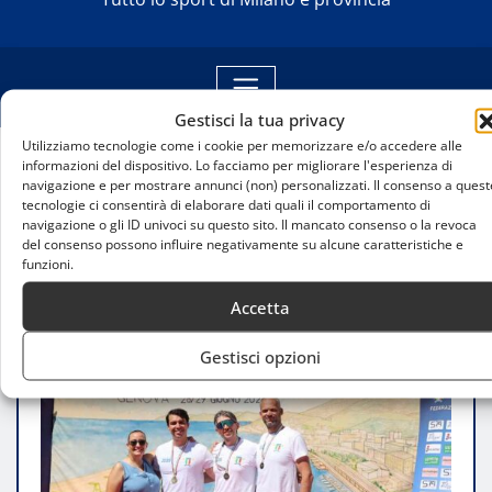
Gestisci la tua privacy
Utilizziamo tecnologie come i cookie per memorizzare e/o accedere alle
informazioni del dispositivo. Lo facciamo per migliorare l'esperienza di
Home
navigazione e per mostrare annunci (non) personalizzati. Il consenso a quest
CUS Milano e San Cristoforo protagonisti ai
tecnologie ci consentirà di elaborare dati quali il comportamento di
navigazione o gli ID univoci su questo sito. Il mancato consenso o la revoca
Campionati Italiani Master: dodici medaglie e una
del consenso possono influire negativamente su alcune caratteristiche e
passione che non invecchia
funzioni.
Accetta
Gestisci opzioni