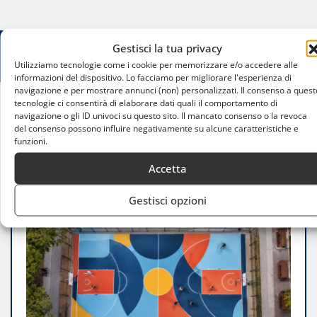
Gestisci la tua privacy
Utilizziamo tecnologie come i cookie per memorizzare e/o accedere alle
informazioni del dispositivo. Lo facciamo per migliorare l'esperienza di
navigazione e per mostrare annunci (non) personalizzati. Il consenso a quest
tecnologie ci consentirà di elaborare dati quali il comportamento di
navigazione o gli ID univoci su questo sito. Il mancato consenso o la revoca
Home
del consenso possono influire negativamente su alcune caratteristiche e
Smart locker a Milano, lo sport gratuito entra nei
funzioni.
parchi
Accetta
Gestisci opzioni