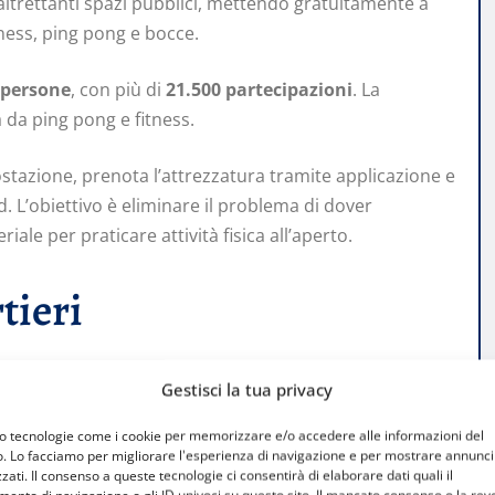
altrettanti spazi pubblici, mettendo gratuitamente a
itness, ping pong e bocce.
 persone
, con più di
21.500 partecipazioni
. La
a da ping pong e fitness.
postazione, prenota l’attrezzatura tramite applicazione e
. L’obiettivo è eliminare il problema di dover
iale per praticare attività fisica all’aperto.
tieri
Gestisci la tua privacy
e verdi, campetti e playground, con attenzione
a rendere lo spazio pubblico una rete di luoghi sportivi
mo tecnologie come i cookie per memorizzare e/o accedere alle informazioni del
azioni preventive.
o. Lo facciamo per migliorare l'esperienza di navigazione e per mostrare annunci
zati. Il consenso a queste tecnologie ci consentirà di elaborare dati quali il