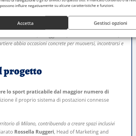
nto di navigazione o gli ID univoci su questo sito. Il mancato consenso o la rev
pliare le opportunità di movimento quotidiano,
possono influire negativamente su alcune caratteristiche e funzioni.
ti come Generazione Sport e Fuori Campo.
Accetta
Gestisci opzioni
o dell’operazione: «
Vogliamo che fare sport diventi un
arco
». L’obiettivo, ha aggiunto, è «
eliminare le barriere,
artiere abbia occasioni concrete per muoversi, incontrarsi e
l progetto
ere lo sport praticabile dal maggior numero di
izione il proprio sistema di postazioni connesse
ritorio di Milano, contribuendo a creare spazi inclusivi
hiarato
Rossella Ruggeri
, Head of Marketing and