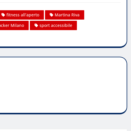
fitness all’aperto
Martina Riva
ocker Milano
sport accessibile