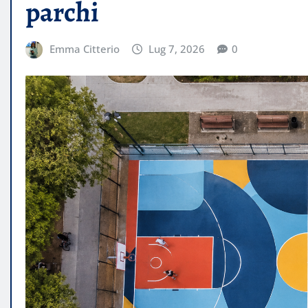
parchi
Emma Citterio
Lug 7, 2026
0