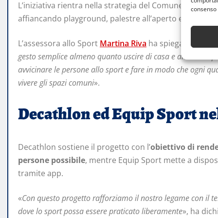
comportame
L’iniziativa rientra nella strategia del Comune per am
consenso 
affiancando playground, palestre all’aperto e proget
L’assessora allo Sport
Martina Riva
ha spiegato il sens
gesto semplice almeno quanto uscire di casa e andare al p
avvicinare le persone allo sport e fare in modo che ogni qu
vivere gli spazi comuni
».
Decathlon ed Equip Sport ne
Decathlon sostiene il progetto con l’
obiettivo di rend
persone possibile
, mentre Equip Sport mette a dispos
tramite app.
«
Con questo progetto rafforziamo il nostro legame con il ter
dove lo sport possa essere praticato liberamente
», ha dic