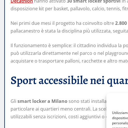
Decathlon
hanno attivato
30 smart locker sportivi
in 
disposizione kit per basket, pallavolo, calcio, tennis, f
Nei primi due mesi il progetto ha coinvolto oltre
2.800
pallacanestro è stata la disciplina più utilizzata, seguit
Il funzionamento è semplice: il cittadino individua la 
può utilizzarla direttamente nel parco o nel playground
acquistare o trasportare palloni, racchette e altro mater
Sport accessibile nei quar
Gli
smart locker a Milano
sono stati installati in are
particolare ai quartieri meno centrali. La scelta punta 
Utilizzia
utilizzabili senza iscrizioni, costi aggiuntivi o organizz
dispositiv
personaliz