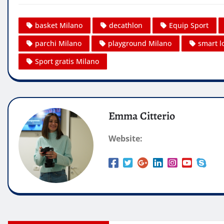
basket Milano
decathlon
Equip Sport
parchi Milano
playground Milano
smart l
Sport gratis Milano
Emma Citterio
Website: