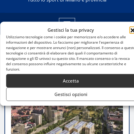
Gestisci la tua privacy
Utilizziamo tecnologie come i cookie per memorizzare e/o accedere alle
informazioni del dispositivo. Lo facciamo per migliorare l'esperienza di
navigazione e per mostrare annunci (non) personalizzati. Il consenso a quest
Home
tecnologie ci consentirà di elaborare dati quali il comportamento di
Milano Cortina 2026: Il Villaggio Olimpico diventa
navigazione o gli ID univoci su questo sito. Il mancato consenso o la revoca
simbolo di sostenibilità e rigenerazione urbana
del consenso possono influire negativamente su alcune caratteristiche e
funzioni.
Accetta
Gestisci opzioni