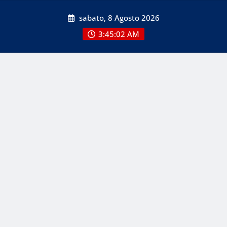
Skip
sabato, 8 Agosto 2026
to
content
3:45:02 AM